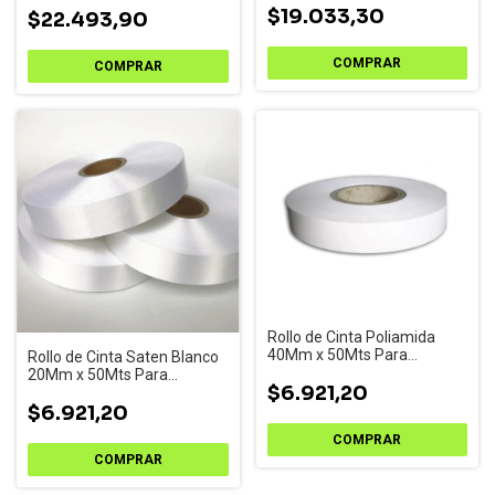
$19.033,30
Etiquetas
$22.493,90
Rollo de Cinta Poliamida
40Mm x 50Mts Para
Rollo de Cinta Saten Blanco
Impresoras de Etiquetas
20Mm x 50Mts Para
$6.921,20
Impresoras de Etiquetas
$6.921,20