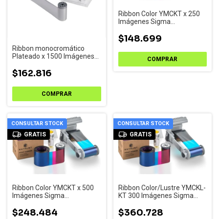
Ribbon Color YMCKT x 250
Imágenes Sigma
SL1/SL2/SL3
$148.699
Ribbon monocromático
Plateado x 1500 Imágenes
Sigma SL1/SL2
$162.816
CONSULTAR STOCK
CONSULTAR STOCK
GRATIS
GRATIS
Ribbon Color YMCKT x 500
Ribbon Color/Lustre YMCKL-
Imágenes Sigma
KT 300 Imágenes Sigma
SL1/SL2/SL3
SL1/SL2/SL3
$248.484
$360.728