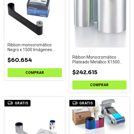
Ribbon monocromático
Negro x 1500 Imágenes
Sigma SL1/SL2/SL3
Ribbon Monocromático
$60.654
Plateado Metálico X1500
Sigma Sl1/2/3
$242.615
GRATIS
GRATIS