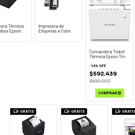
sora Térmica
Impresora de
cibos Epson
Etiquetas a Color
0IV-L USB +
Epson ColorWorks
et | Alta
C8000
dad para
 de Venta
Comandera Ticket
Térmica Epson Tm
M30iii Usb Ethernet Y
Wifi Blanco
-
14
%
OFF
$592.439
$690.000
GRATIS
GRATIS
GRATI