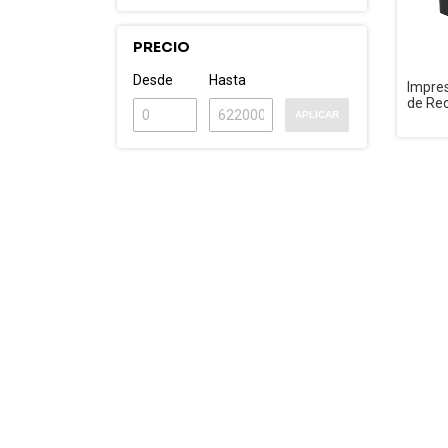
PRECIO
Desde
Hasta
Impre
de Re
APLICAR
TM-T2
Ethern
Veloci
Punto