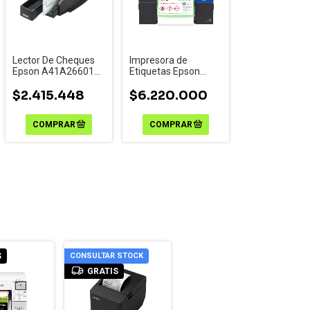
Lector De Cheques
Impresora de
Epson A41A266011
Etiquetas Epson
Usb Compacto De
ColorWorks CW-
Escritorio
$2.415.448
C6500AU
$6.220.000
S
CONSULTAR STOCK
GRATIS