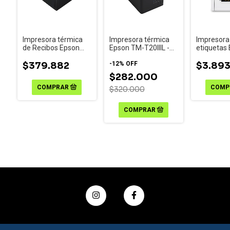
Impresora térmica
Impresora térmica
Impresora
de Recibos Epson
Epson TM-T20IIIL -
etiquetas
POS TM-m30II
Conexion Ethernet
ColorWork
$379.882
-
12
%
OFF
$3.893
$282.000
$320.000