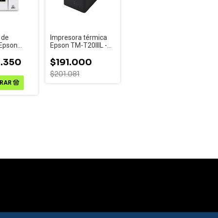
 de
Impresora térmica
 Epson
Epson TM-T20IIIL -
s C4000
Conexión USB
.350
$191.000
$201.081