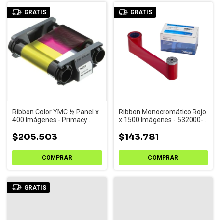
GRATIS
GRATIS
Ribbon Color YMC ½ Panel x
Ribbon Monocromático Rojo
400 Imágenes - Primacy
x 1500 Imágenes - 532000-
Zenius Elypso (R5H004NAA)
005
$205.503
$143.781
GRATIS