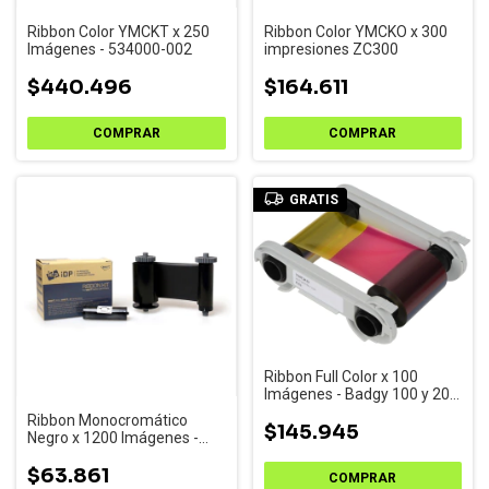
Ribbon Color YMCKT x 250
Ribbon Color YMCKO x 300
Imágenes - 534000-002
impresiones ZC300
$440.496
$164.611
GRATIS
Ribbon Full Color x 100
Imágenes - Badgy 100 y 200
(CBGR0100C)
Ribbon Monocromático
$145.945
Negro x 1200 Imágenes -
Smart 31-S y 31-D
$63.861