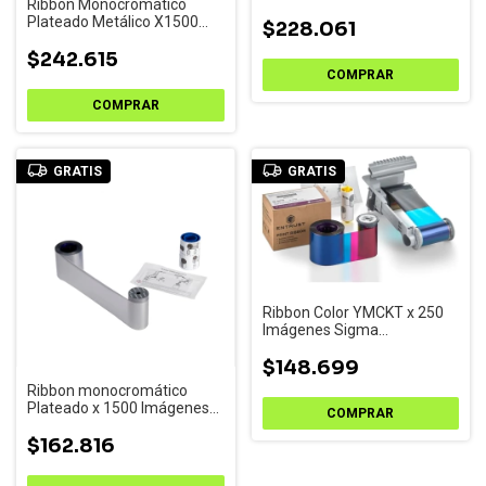
Ribbon Monocromático
Plateado Metálico X1500
$228.061
Sigma Sl1/2/3
$242.615
GRATIS
GRATIS
Ribbon Color YMCKT x 250
Imágenes Sigma
SL1/SL2/SL3
$148.699
Ribbon monocromático
Plateado x 1500 Imágenes
Sigma SL1/SL2
$162.816