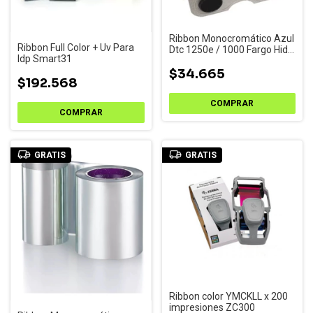
Ribbon Monocromático Azul
Ribbon Full Color + Uv Para
Dtc 1250e / 1000 Fargo Hid
Idp Smart31
45103
$34.665
$192.568
GRATIS
GRATIS
Ribbon color YMCKLL x 200
impresiones ZC300