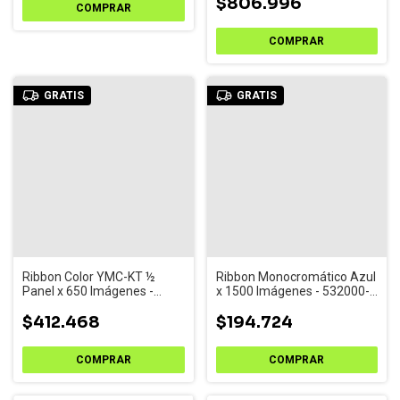
$806.996
GRATIS
GRATIS
Ribbon Color YMC-KT ½
Ribbon Monocromático Azul
Panel x 650 Imágenes -
x 1500 Imágenes - 532000-
534100-002-R002
003
$412.468
$194.724