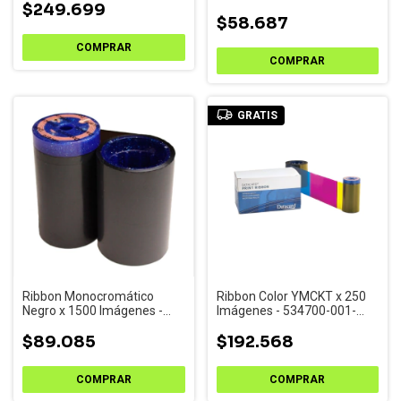
R2011
$249.699
$58.687
GRATIS
Ribbon Monocromático
Ribbon Color YMCKT x 250
Negro x 1500 Imágenes -
Imágenes - 534700-001-
533000-053
R002
$89.085
$192.568