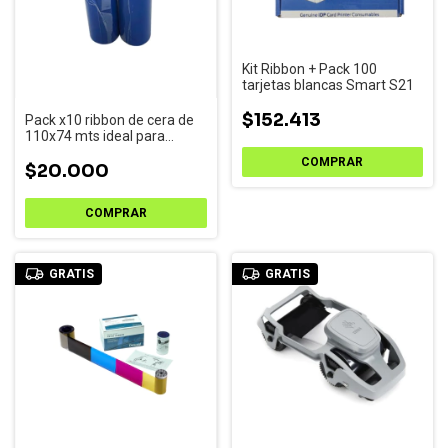
Kit Ribbon + Pack 100
tarjetas blancas Smart S21
$152.413
Pack x10 ribbon de cera de
110x74 mts ideal para
etiquetas de papel
ilustración para Zebra
$20.000
ZD220 - TSC TE200/210 -
Godex GE300
GRATIS
GRATIS