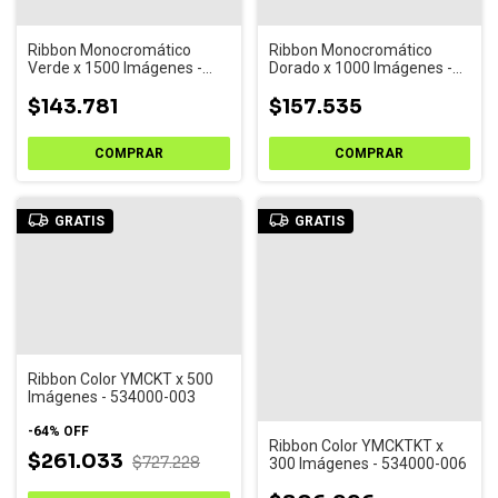
Ribbon Monocromático
Ribbon Monocromático
Verde x 1500 Imágenes -
Dorado x 1000 Imágenes -
532000-008
532000-007
$143.781
$157.535
GRATIS
GRATIS
Ribbon Color YMCKT x 500
Imágenes - 534000-003
-
64
%
OFF
Ribbon Color YMCKTKT x
$261.033
$727.228
300 Imágenes - 534000-006