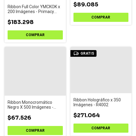
$89.085
Ribbon Full Color YMCKOK x
200 Imágenes - Primacy
(R6F003AAA)
$183.298
GRATIS
Ribbon Holográfico x 350
Ribbon Monocromático
Imágenes - R4002
Negro X 500 Imágenes -
Badgy 100 y 200
$271.064
(CBGR0500K)
$67.526