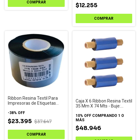
$12.255
Ribbon Resina Textil Para
Caja X 6 Ribbon Resina Textil
Impresoras de Etiquetas
35 Mm X 74 Mts - Buje:
35x300 Mts Out
Medio
-
38
%
OFF
10% OFF
COMPRANDO 1 O
MÁS
$23.395
$37.647
$48.946