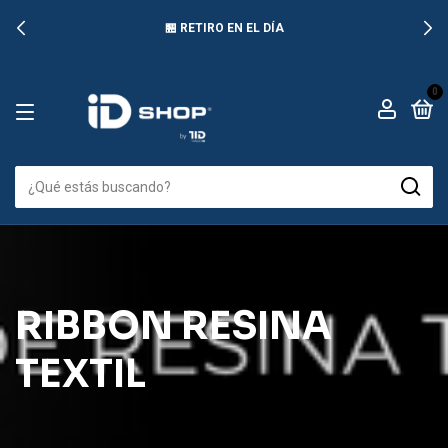
🏪 RETIRO EN EL DÍA
0
RIBBON RESINA
TEXTIL