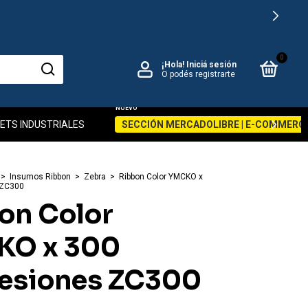
0
¡Hola!
Iniciá sesión
O podés registrarte
ETS INDUSTRIALES
SECCIÓN MERCADOLIBRE | E-COMMERC
>
Insumos Ribbon
>
Zebra
>
Ribbon Color YMCKO x
 ZC300
on Color
KO x 300
esiones ZC300