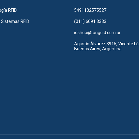
ogía RFID
5491132575527
r Sistemas RFID
(011) 6091 3333
idshop@tangoid.com.ar
Agustín Álvarez 3915, Vicente Ló
Buenos Aires, Argentina