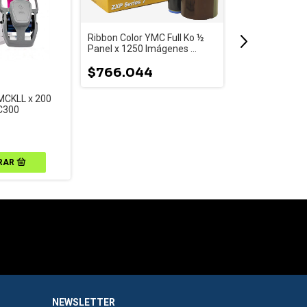
Ribbon Color YMC Full Ko ½
Panel x 1250 Imágenes 
800077-747
Kit De Limpieza
$766.044
Impresoras de T
105912G-912
MCKLL x 200
$185.204
C300
NEWSLETTER