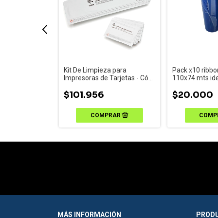
Kit De Limpieza para
YMCKO x 200
Pack x10 ribbo
Impresoras de Tarjetas - Cód.
ZC100/ZC300
110x74 mts ide
105912-913
etiquetas de pa
$101.956
para Zebra ZD
$20.000
TE200/210 - G
MÁS INFORMACIÓN
PRODU