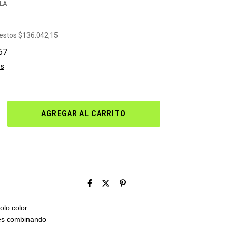
-LA
uestos
$136.042,15
67
es
olo color.
res combinando