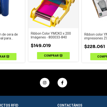
Ribbon Color YMCKO x 200
n de cera de
Ribbon color Y
Imágenes - 800033-840
al para
impresiones Z
pel ilustración
$149.019
220 - TSC
$228.061
odex GE300
CTOS RFID
CONTACTÁNOS