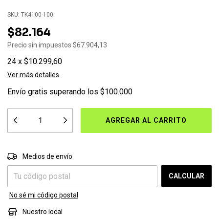
SKU:
TK4100-100
$82.164
Precio sin impuestos
$67.904,13
24
x
$10.299,60
Ver más detalles
Envío gratis
superando los
$100.000
CAMBIAR CP
Entregas para el CP:
Medios de envío
CALCULAR
No sé mi código postal
Nuestro local