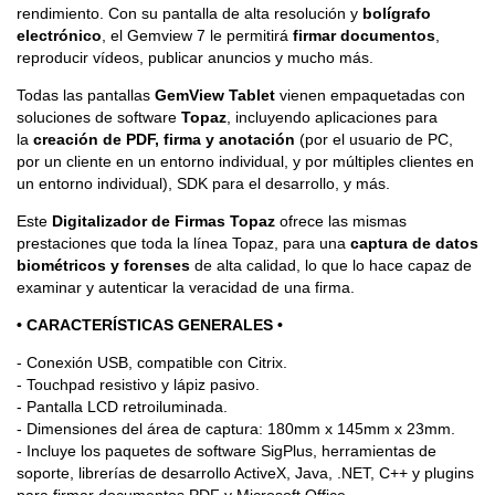
rendimiento. Con su pantalla de alta resolución y
bolígrafo
electrónico
, el Gemview 7 le permitirá
firmar documentos
,
reproducir vídeos, publicar anuncios y mucho más.
Todas las pantallas
GemView Tablet
vienen empaquetadas con
soluciones de software
Topaz
, incluyendo aplicaciones para
la
creación de PDF, firma y anotación
(por el usuario de PC,
por un cliente en un entorno individual, y por múltiples clientes en
un entorno individual), SDK para el desarrollo, y más.
Este
Digitalizador de Firmas Topaz
ofrece las mismas
prestaciones que toda la línea Topaz, para una
captura de datos
biométricos y forenses
de alta calidad, lo que lo hace capaz de
examinar y autenticar la veracidad de una firma.
• CARACTERÍSTICAS GENERALES •
- Conexión USB, compatible con Citrix.
- Touchpad resistivo y lápiz pasivo.
- Pantalla LCD retroiluminada.
- Dimensiones del área de captura: 180mm x 145mm x 23mm.
- Incluye los paquetes de software SigPlus, herramientas de
soporte, librerías de desarrollo ActiveX, Java, .NET, C++ y plugins
para firmar documentos PDF y Microsoft Office.