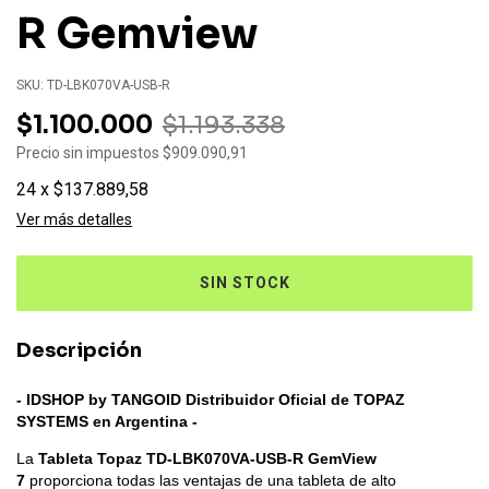
R Gemview
SKU:
TD-LBK070VA-USB-R
$1.100.000
$1.193.338
Precio sin impuestos
$909.090,91
24
x
$137.889,58
Ver más detalles
Descripción
- IDSHOP by TANGOID Distribuidor Oficial de TOPAZ
SYSTEMS en Argentina -
La
Tableta Topaz TD-LBK070VA-USB-R GemView
7
proporciona todas las ventajas de una tableta de alto