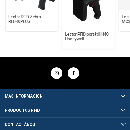
Lector RFID Zebra
Lect
RFD40PLUS
MC3
Lector RFID portátil IH40
Honeywell
MÁS INFORMACIÓN
PRODUCTOS RFID
CONTACTÁNOS