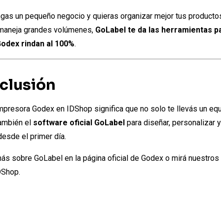
gas un pequeño negocio y quieras organizar mejor tus productos
maneja grandes volúmenes,
GoLabel te da las herramientas p
odex rindan al 100%
.
clusión
mpresora Godex en IDShop significa que no solo te llevás un eq
también el
software oficial GoLabel
para diseñar, personalizar 
desde el primer día.
ás sobre GoLabel en la
página oficial de Godex
o mirá nuestros
DShop
.