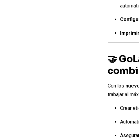
automáti
Configu
Imprimi
🤝 GoL
combi
Con los
nuevo
trabajar al má
Crear et
Automatiz
Asegurar