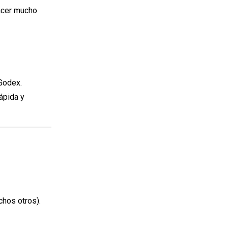
hacer mucho
 Godex.
ápida y
chos otros).