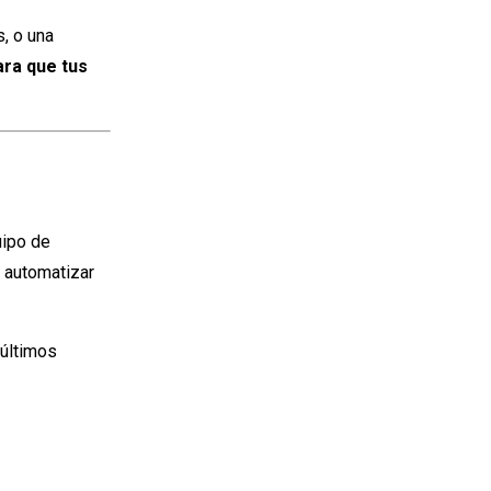
, o una
ara que tus
uipo de
y automatizar
últimos