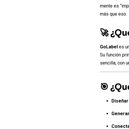
mente es “imp
más que eso.
🚀 ¿Qu
GoLabel
es un
Su función pri
sencilla, con u
🎯 ¿Qu
Diseñar
Generar
Conecta