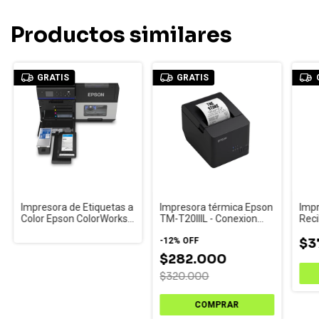
Productos similares
GRATIS
GRATIS
Impresora de Etiquetas a
Impresora térmica Epson
Impr
Color Epson ColorWorks
TM-T20IIIL - Conexion
Rec
C8000
Ethernet
m30
-
12
%
OFF
$3
$282.000
$320.000